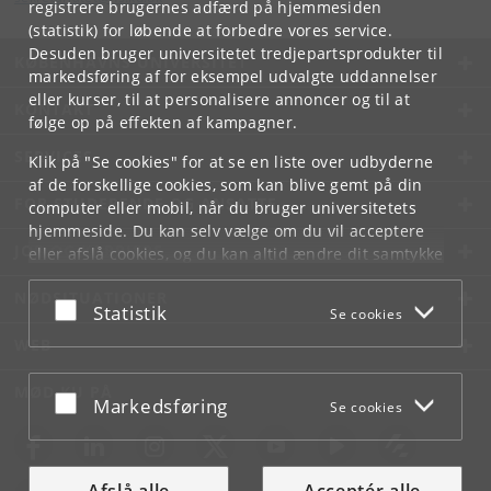
registrere brugernes adfærd på hjemmesiden
(statistik) for løbende at forbedre vores service.
Desuden bruger universitetet tredjepartsprodukter til
KØBENHAVNS UNIVERSITET
markedsføring af for eksempel udvalgte uddannelser
eller kurser, til at personalisere annoncer og til at
KONTAKT
følge op på effekten af kampagner.
SERVICES
Klik på "Se cookies" for at se en liste over udbyderne
af de forskellige cookies, som kan blive gemt på din
FOR STUDERENDE OG ANSATTE
computer eller mobil, når du bruger universitetets
hjemmeside. Du kan selv vælge om du vil acceptere
JOB OG KARRIERE
eller afslå cookies, og du kan altid ændre dit samtykke
under
Cookie- og privatlivspolitik
som du finder i
NØDSITUATIONER
bunden af hver side.
Acceptér eller afslå
Statistik
Se cookies
Googles privatlivspolitik
WEB
MØD KU PÅ
Acceptér eller afslå
Markedsføring
Se cookies