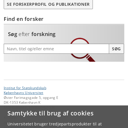
SE FORSKERPROFIL OG PUBLIKATIONER
Find en forsker
Søg
efter
forskning
Søg efter forskning
SØG
Institut for Statskundskab
Københavns Universitet
Øster Farimagsgade 5, opgang E
DK-1353 København K
EAN-nummer: 5798000421530
Samtykke til brug af cookies
Kontakt:
Administrationen
Universitetet bruger tredjepartsprodukter til at
sekretariatet
@
ifs
.
ku
.
dk