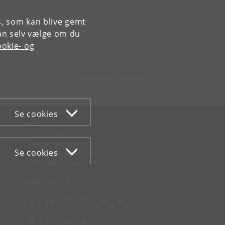
es, som kan blive gemt
an selv vælge om du
okie- og
Kontakt:
Administrationen
sekretariatet
@
ifs
.
ku
.
dk
Se cookies
WEB
Om websitet
Cookies og privatlivspolitik
Se cookies
Tilgængelighedserklæring
Informationssikkerhed
MØD KU PÅ