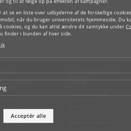
r og til at følge op på effekten af kampagner.
r 1 til 6 af 6 linjer
or at se en liste over udbyderne af de forskellige cooki
 mobil, når du bruger universitetets hjemmeside. Du k
slå cookies, og du kan altid ændre dit samtykke under
Co
 finder i bunden af hver side.
tik
NTAKT
FOR STUDERENDE OG
ANSATTE
d vej
KUnet
d en medarbejder
ing
takt KU
JOB OG KARRIERE
RVICES
Ledige stillinger
Jobbank for studerende
sseservice
Alumne
ignguide
Acceptér alle
chandise
NØDSITUATIONER
support
 leverandører
KU's sikkerhedsberedskab