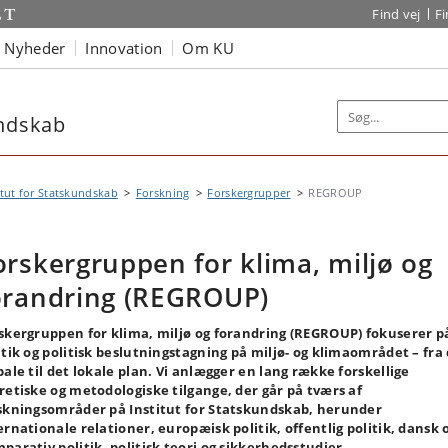
Find vej
F
Nyheder
Innovation
Om KU
undskab
itut for Statskundskab
Forskning
Forskergrupper
REGROUP
orskergruppen for klima, miljø og
orandring (REGROUP)
skergruppen for klima, miljø og forandring (REGROUP) fokuserer p
itik og politisk beslutningstagning på miljø- og klimaområdet – fra
bale til det lokale plan. Vi anlægger en lang række forskellige
retiske og metodologiske tilgange, der går på tværs af
skningsområder på Institut for Statskundskab, herunder
ernationale relationer, europæisk politik, offentlig politik, dansk 
parativ politik, politisk teori og sikkerhedsstudier.