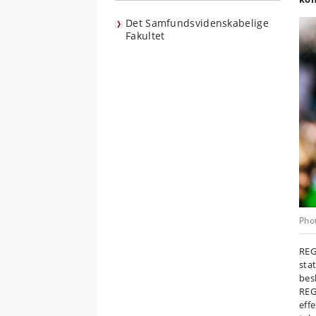
Det Samfundsvidenskabelige
Fakultet
Phot
REG
sta
bes
REG
eff