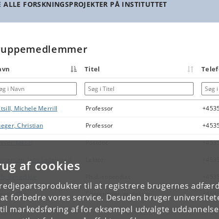
E ALLE FORSKNINGSPROJEKTER PÅ INSTITUTTET
ruppemedlemmer
avn
Titel
Tele
g i Navn
Søg i Titel
Søg i 
tsill, Michele Merrill
Professor
+453
eger, Christian
Professor
+453
eyer, Jakob
Postdoc
+453
rtensen, Jens Ladefoged
Lektor
+453
rug af cookies
ft, Benedikte
Ph.d.-stipendiat
+453
tredjepartsprodukter til at registrere brugernes adfæ
ver, Ole
Centerleder, professor
+453
e at forbedre vores service. Desuden bruger universitet
il markedsføring af for eksempel udvalgte uddannelser e