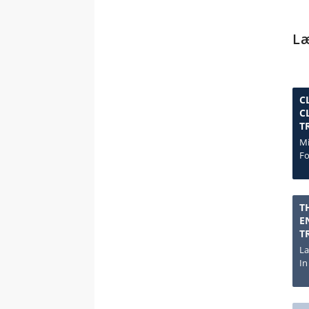
Læ
C
C
T
Mi
Fo
T
E
T
La
In