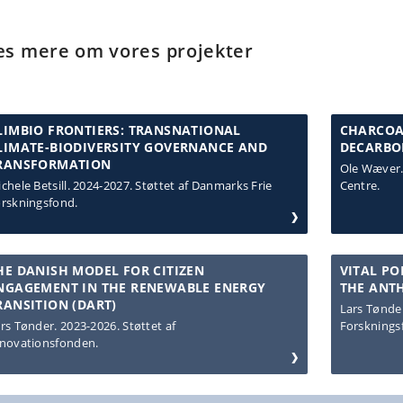
s mere om vores projekter
LIMBIO FRONTIERS: TRANSNATIONAL
CHARCOAL
LIMATE-BIODIVERSITY GOVERNANCE AND
DECARBO
RANSFORMATION
Ole Wæver. 
chele Betsill. 2024-2027. Støttet af Danmarks Frie
Centre.
rskningsfond.
HE DANISH MODEL FOR CITIZEN
VITAL PO
NGAGEMENT IN THE RENEWABLE ENERGY
THE ANT
RANSITION (DART)
Lars Tønder
rs Tønder. 2023-2026. Støttet af
Forsknings
novationsfonden.