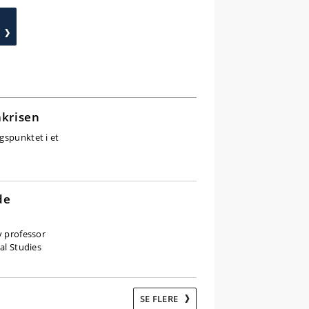
akrisen
gspunktet i et
de
v professor
al Studies
SE FLERE