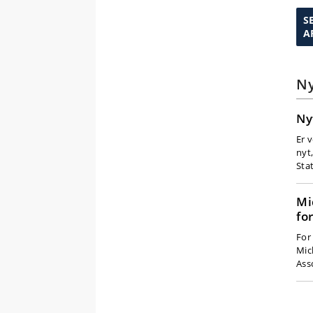
S
A
N
Ny
Er 
nyt,
Sta
Mi
fo
For
Mic
Ass