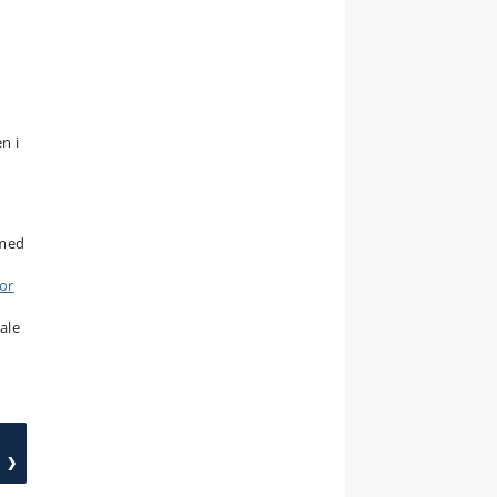
n i
 med
for
ale