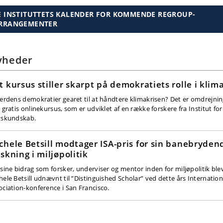
E INSTITUTTETS KALENDER FOR KOMMENDE REGROUP-
RRANGEMENTER
yheder
t kursus stiller skarpt på demokratiets rolle i klim
verdens demokratier gearet til at håndtere klimakrisen? Det er omdrejnin
 gratis onlinekursus, som er udviklet af en række forskere fra Institut for
tskundskab.
chele Betsill modtager ISA-pris for sin banebryden
rskning i miljøpolitik
 sine bidrag som forsker, underviser og mentor inden for miljøpolitik ble
hele Betsill udnævnt til ”Distinguished Scholar” ved dette års Internation
ociation-konference i San Francisco.