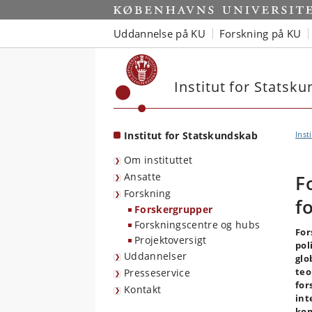
Start
Uddannelse på KU
Forskning på KU
Institut for Statsk
Institut for Statskundskab
Inst
Om instituttet
Ansatte
F
Forskning
f
Forskergrupper
Forskningscentre og hubs
For
Projektoversigt
pol
Uddannelser
glo
teo
Presseservice
for
Kontakt
int
kom