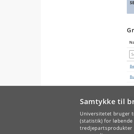
S
G
N
Sø
Be
Bu
Dr
Mo
Samtykke til b
Ra
Universitetet bruger 
Wæ
(statistik) for løbend
tredjepartsprodukter t