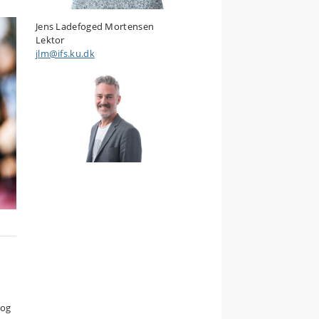
Jens Ladefoged Mortensen
Lektor
jlm@ifs.ku.dk
.
 og