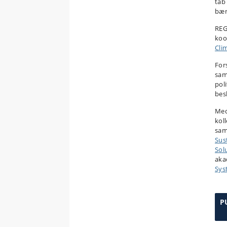
tab
bær
REG
koo
Cli
For
sam
pol
bes
Med
kol
sam
Sus
Sol
aka
Sys
P