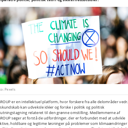
o: Pexels
ROUP er en intellektuel platform, hvor forskere fra alle delområder vedr
tskundskab kan udveksle idéer og forske i politik og politisk
lutningstagning relateret til den grønne omstilling. Medlemmerne af
ROUP søger at forstå de udfordringer, der er forbundet med at udvikle
ektive, holdbare og legitime løsninger på problemer som klimaændringer