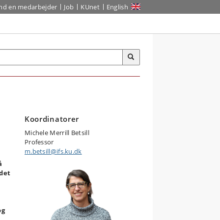
ind en medarbejder
Job
KUnet
English
Koordinatorer
Michele Merrill Betsill
Professor
m.betsill@ifs.ku.dk
å
 det
og