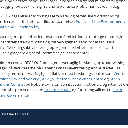
 af biodiversitet, samt undersøge, hvordan spørgsmål relateret til global
edygtighed adskiller sig fra andre politiske problemer i verden i dag.
ROUP organiserer forskningsseminarer og tematiske workshops og
rdinerer instituttets kandidatuddannelse i
Politics of the Environment,
mate and Sustainability.
skere i gruppen arbejder desuden målrettet for at inddrage offentlighede
fundsdebatten om klima og bæredygtighed samt for at facilitere
itikpåvirkningsaktiviteter og opsøgende aktiviteter med relevante
lutningstagere og samfundsmæssige interessenter.
lemmerne af REGROUP deltager i tværfaglig forskning og undervisning
leger på fakulteterne på Københavns Universitet og andre steder. De
arbejder bl.a. i tværfaglige initiativer med forskningscentre som
Centre 
tainability and Society (SUSY)
,
Sustainability Science Centre
og
Green
utions Centre
ved Københavns Universitet samt nationale og internation
demiske partnere såsom
GreenDeal-NET
og forskningsalliancen
Earth
tem Governance
.
UBLIKATIONER