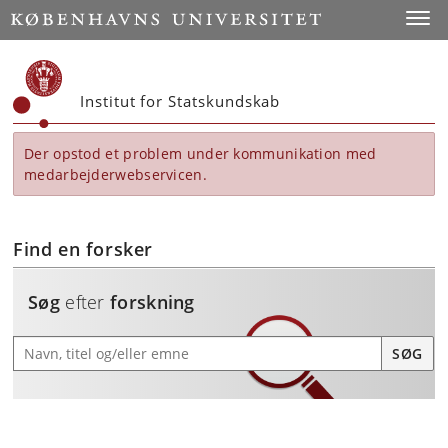
Start
Toggl
Institut for Statskundskab
Der opstod et problem under kommunikation med
medarbejderwebservicen.
Find en forsker
Søg
efter
forskning
Søg efter forskning
SØG