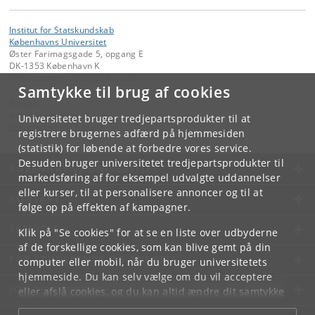
Institut for Statskundskab
Københavns Universitet
Øster Farimagsgade 5, opgang E
DK-1353 København K
EAN-nummer: 5798000421530
Samtykke til brug af cookies
Kontakt:
Administrationen
Universitetet bruger tredjepartsprodukter til at
sekretariatet
@
ifs
.
ku
.
dk
registrere brugernes adfærd på hjemmesiden
(statistik) for løbende at forbedre vores service.
Desuden bruger universitetet tredjepartsprodukter til
KØBENHAVNS UNIVERSITET
markedsføring af for eksempel udvalgte uddannelser
eller kurser, til at personalisere annoncer og til at
KONTAKT
følge op på effekten af kampagner.
SERVICES
Klik på "Se cookies" for at se en liste over udbyderne
af de forskellige cookies, som kan blive gemt på din
FOR STUDERENDE OG ANSATTE
computer eller mobil, når du bruger universitetets
hjemmeside. Du kan selv vælge om du vil acceptere
JOB OG KARRIERE
eller afslå cookies, og du kan altid ændre dit samtykke
under
Cookie- og privatlivspolitik
som du finder i