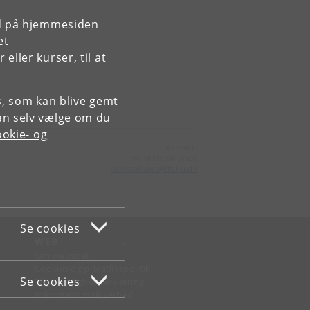
rd på hjemmesiden
et
ller kurser, til at
es, som kan blive gemt
an selv vælge om du
okie- og
Kontakt:
Administrationen
sekretariatet
@
ifs
.
ku
.
dk
Se cookies
WEB
Om websitet
Cookies og privatlivspolitik
Se cookies
Tilgængelighedserklæring
Informationssikkerhed