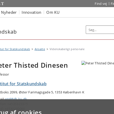
Find vej
F
Nyheder
Innovation
Om KU
undskab
itut for Statskundskab
Ansatte
Videnskabeligt personale
eter Thisted Dinesen
fessor
titut for Statskundskab
tboks 2099, Øster Farimagsgade 5, 1353 København K
ail:
ptd@ifs.ku.dk
efon: +4535323375
il: +4530240060
rug af cookies