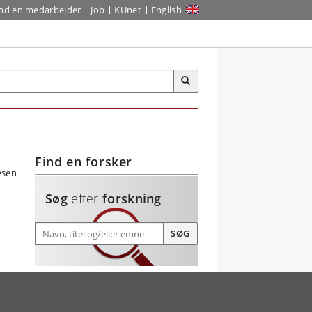
ind en medarbejder
Job
KUnet
English
Find en forsker
Søg
efter
forskning
Søg efter forskning
SØG