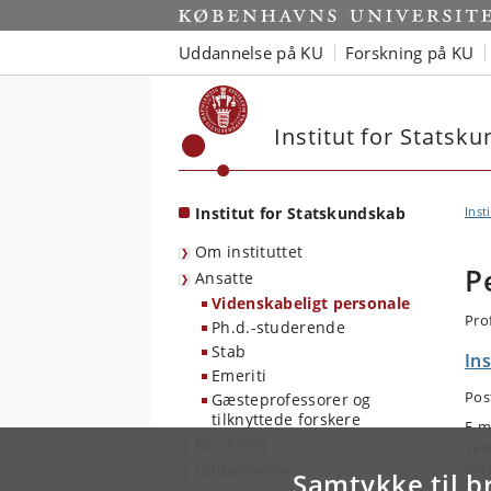
Start
Uddannelse på KU
Forskning på KU
Institut for Statsk
Institut for Statskundskab
Inst
Om instituttet
P
Ansatte
Videnskabeligt personale
Pro
Ph.d.-studerende
Stab
Ins
Emeriti
Pos
Gæsteprofessorer og
tilknyttede forskere
E-m
Forskning
Tel
Mob
Uddannelser
Samtykke til b