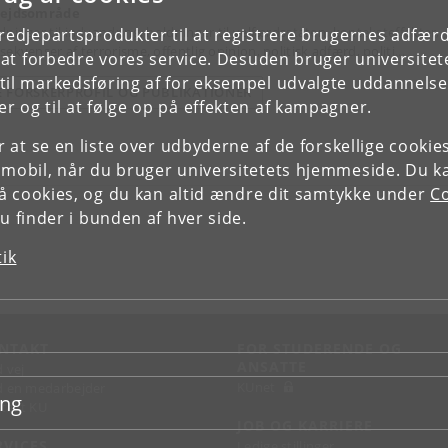
ejdsområde
dninger til indvandring, holdninger til velfærdsstaten, konteksteffekter,
tredjepartsprodukter til at registrere brugernes adfæ
ekvenser af terrorisme, offentlig opinion, politisk adfærd, politi...
e at forbedre vores service. Desuden bruger universitet
il markedsføring af for eksempel udvalgte uddannelser e
E FORSKERPROFIL OG PUBLIKATIONER
r og til at følge op på effekten af kampagner.
or at se en liste over udbyderne af de forskellige cooki
 mobil, når du bruger universitetets hjemmeside. Du k
slå cookies, og du kan altid ændre dit samtykke under
Co
 finder i bunden af hver side.
tik
NTAKT
FOR STUDERENDE OG
ANSATTE
d vej
KUnet
d en medarbejder
ing
takt KU
JOB OG KARRIERE
RVICES
Ledige stillinger